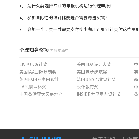
问 : 为什么要选择专业的申报机构进行代理申报？
问 : 参加国际性的设计比赛是否需要寄送实物？
问 : 参加一个比赛一共需要支付多少费用？如何让支付这些费
全球知名奖项
持续更新中...
LIV酒店设计奖
美国IIDA设计大奖
中
美国IAA国际建筑奖
美国进步建筑奖
英
英国FX国际室内设计大奖赛
法国DNA巴黎设计奖
新
LA风景园林奖
设计教育奖
中国香港亚太区房地产领袖高峰会大奖
INSIDE世界室内设计节
香
德国标志性建筑设计奖
数英奖
新
One Show亚太创意秀
英国WIN世界室内新闻奖
中
悉尼设计大奖