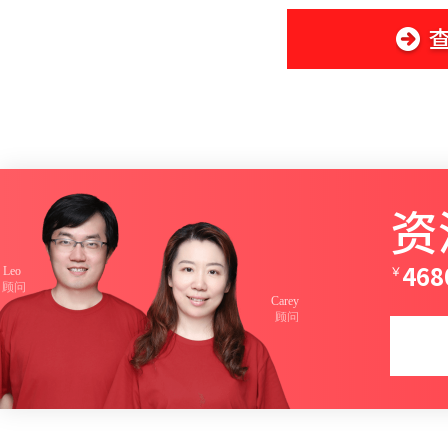
资
￥
468