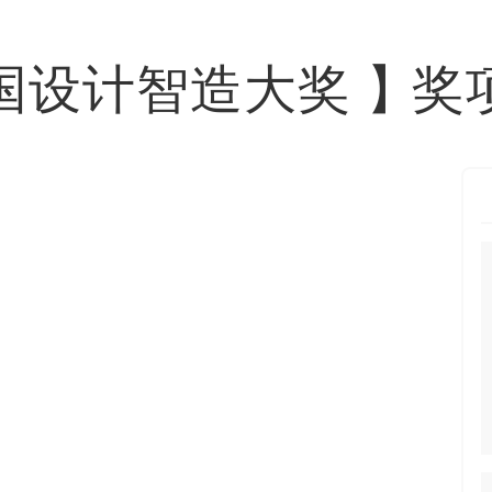
国设计智造大奖
】
奖