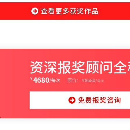
查看更多获奖作品
资深报奖顾问全
￥
4680
￥
/每次
原价：
8680
/每次
免费报奖咨询