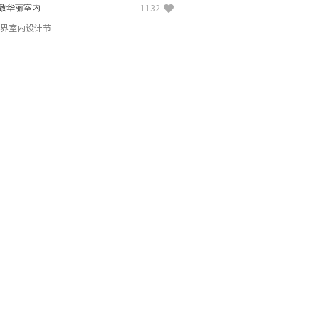
致华丽室内
1132
E世界室内设计节