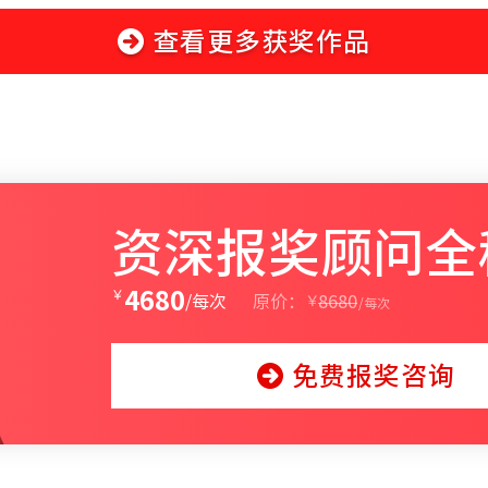
查看更多获奖作品
资深报奖顾问全
￥
4680
￥
/每次
原价：
8680
/每次
免费报奖咨询