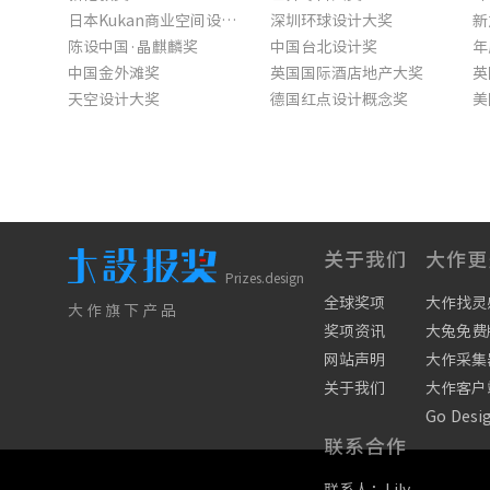
日本Kukan商业空间设计奖
深圳环球设计大奖
新
陈设中国·晶麒麟奖
中国台北设计奖
年
中国金外滩奖
英国国际酒店地产大奖
英
天空设计大奖
德国红点设计概念奖
美
PropertyGuru亚洲不动产奖
韩国亚洲设计大奖
美
台湾金点设计奖
英国DBA设计大奖
中
ALA设计奖计划
关于我们
大作更
Prizes.design
全球奖项
大作找灵
大作旗下产品
奖项资讯
大兔免费
网站声明
大作采集
关于我们
大作客户
Go Desi
联系合作