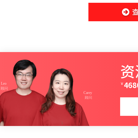
资
￥
468