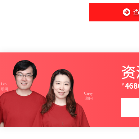
资
￥
468