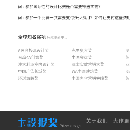
问 : 参加国际性的设计比赛是否需要寄送实物？
问 : 参加一个比赛一共需要支付多少费用？如何让支付这些费
全球知名奖项
持续更新中...
AIA洛杉矶设计奖
克里奥大奖
澳
台湾4A创意奖
中国金盘奖
英
澳大利亚室内设计奖
亚太实效营销大奖
亚
中国广告长城奖
WA中国建筑奖
环球游憩奖
中国内容营销金瞳奖
英
法国全球房地产大奖
香港设计大奖
新
英国砖筑奖
AIA硅谷设计奖
E
拉法基豪瑞可持续建筑大奖赛
关于我们
大作更
Prizes.design