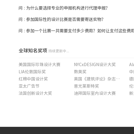
问 : 为什么要选择专业的申报机构进行代理申报？
问 : 参加国际性的设计比赛是否需要寄送实物？
问 : 参加一个比赛一共需要支付多少费用？如何让支付这些费
全球知名奖项
持续更新中...
美国国际珍珠设计大赛
NYCxDESIGN设计大奖
A
LIA伦敦国际奖
数英奖
中
红棉中国设计奖
英国《建筑评论》杂志最佳住宅奖
德
亚太广告节
普光莱斯特奖
法国创新设计大奖
迪拜国际室内设计大赛
新
维纳博艮砖筑奖
意大利Archmarathon大奖
悉
美国进步建筑奖
MIPIM/AR未来项目奖
英
戛纳狮子国际创意节