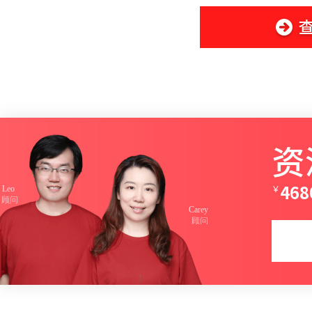
资
￥
468