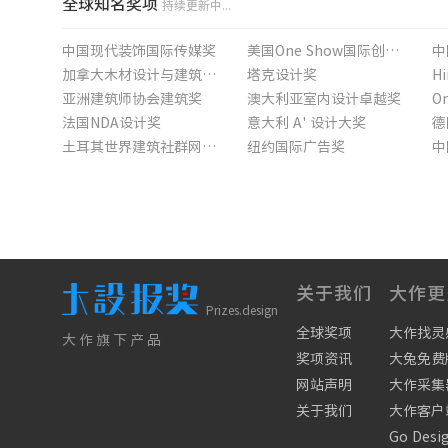
全球知名奖项
持续更新中...
中国现代装饰国际传媒奖
美国One Show国际创意奖
中
加拿大木材设计与建筑大奖
塔克设计奖
亚洲建筑师协会建筑奖
澳大利亚室内设计卓越奖
O
法国NDA设计奖
意大利 A' 设计大奖
德
土耳其世界建筑社群网大奖
纽约国际广告奖
中
美国国际珍珠设计大赛
英国设计与艺术指导协会奖
亚
英国Dezeen设计奖
香港设计大奖
新
英国BALI国家景观奖
关于我们
大作更
Prizes.design
全球奖项
大作找灵
大作旗下产品
奖项资讯
大兔免费
网站声明
大作采集
关于我们
大作客户
Go Desi