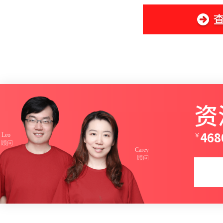
资
￥
468