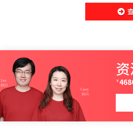
资
￥
468