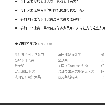
问 : 为什么要参加设计大赛、获取设计荣誉？
问 : 为什么要选择专业的申报机构进行代理申报？
问 : 参加国际性的设计比赛是否需要寄送实物？
问 : 参加一个比赛一共需要支付多少费用？如何让支付这些费
全球知名奖项
持续更新中...
戛纳狮子国际创意节
法国NDA设计奖
荷
悉尼设计大奖
金汐奖
上
数英奖
美国《Contract》杂志年度室内奖
纽
LA风景园林奖
欧洲杰出建筑师论坛大奖
阿
法国创新设计大奖
普光莱斯特奖
台
中国现代装饰国际传媒奖
中国金堂奖
英
拉法基豪瑞可持续建筑大奖赛
亚太广告节
虎啸奖