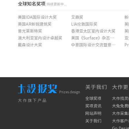
全球知名奖项
持续更新中...
美国IDA国际设计大奖
艾鼎奖
新
英国AR新锐建筑奖
LIA伦敦国际奖
英
普光莱斯特奖
香港亚太区室内设计大奖
英
澳大利亚室内设计卓越奖
美国《Surface》杂志旅行大奖
亚
戴森设计大奖
中意国际设计交流暨意大利国际设计大奖
美国ADC年度大奖
拉法基豪瑞可持续建筑大奖赛
I
年度最佳代理商大奖
英国皇家风景园林学会奖
环球人居设计大奖
关于我们
大作更
Prizes.design
全球奖项
大作找灵
大作旗下产品
奖项资讯
大兔免费
网站声明
大作采集
关于我们
大作客户
Go Desi