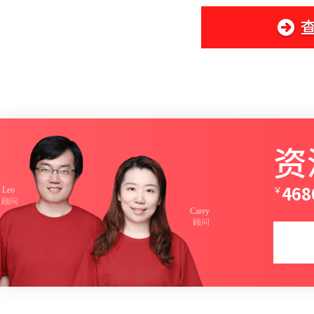
资
￥
468