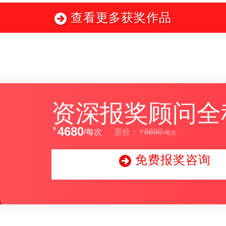
查看更多获奖作品
资深报奖顾问全
4680
￥
￥
/每次
原价：
8680
/每次
免费报奖咨询